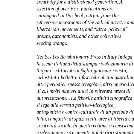
creativity for a disillusioned generation. A
selection of over 600 publications are
catalogued in this book, output from the
subversive newsrooms of the radical artistic an
libertarian movements, and “ultra-political”
groups, autonomists, and other collectives
seeking change.
Yes Yes Yes Revolutionary Press in Italy indaga
la scena italiana della stampa rivoluzionaria di
“organi” editoriali in foglio, giornale, rivista,
ciclostilato, bollettino, fascicolo, alcuni quotidia
altri periodici, spesso irregolari, altri aperiodic
di cui molti numeri unici in reiterata attesa di
autorizzazione… La febbrile attività tipografica
si lega alla serrata politico-ideologica,
antagonista e contro-culturale di un periodo di
lotta, conquista di spazi civili, aree di libertà e d
creatività sociale. In questo volume si censiscon
e selezionano criticamente più di 600 stampati