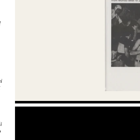
d
ni
i
i
o