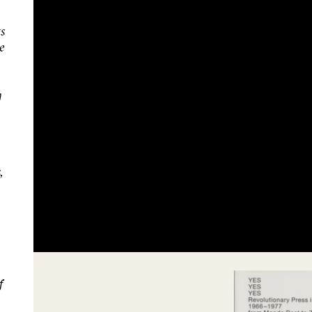
s
e
g
,
f