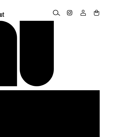
Log
Cart
ut
in