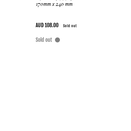
170mm x 240 mm
Regular
AUD 108.00
Sold out
price
Sold out