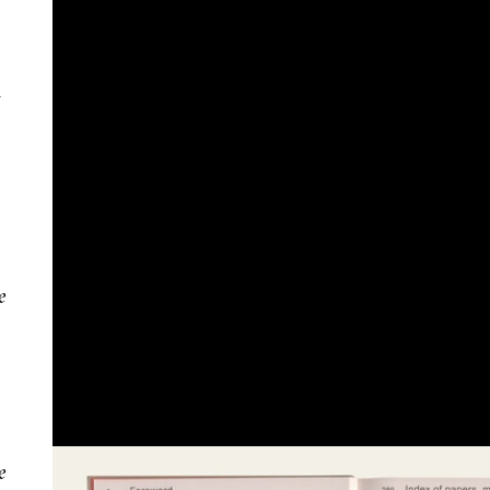
-
e
e